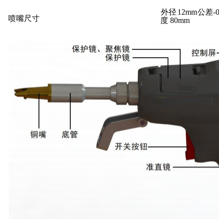
外径
12mm
公差
-
喷嘴尺寸
度
80mm