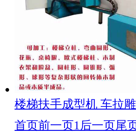
楼梯扶手成型机 车拉雕
首页
前一页
1
后一页
尾